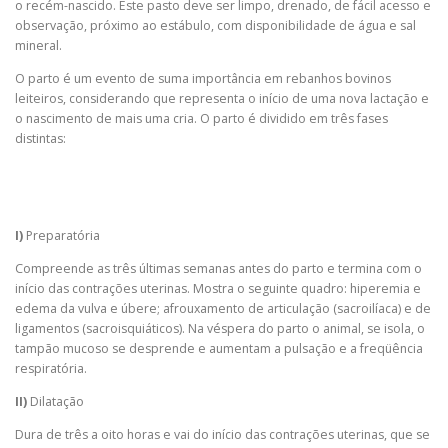
o recém-nascido. Este pasto deve ser limpo, drenado, de fácil acesso e
observação, próximo ao estábulo, com disponibilidade de água e sal
mineral.
O parto é um evento de suma importância em rebanhos bovinos
leiteiros, considerando que representa o início de uma nova lactação e
o nascimento de mais uma cria. O parto é dividido em três fases
distintas:
I)
Preparatória
Compreende as três últimas semanas antes do parto e termina com o
início das contrações uterinas. Mostra o seguinte quadro: hiperemia e
edema da vulva e úbere; afrouxamento de articulação (sacroilíaca) e de
ligamentos (sacroisquiáticos). Na véspera do parto o animal, se isola, o
tampão mucoso se desprende e aumentam a pulsação e a freqüência
respiratória.
II)
Dilatação
Dura de três a oito horas e vai do início das contrações uterinas, que se