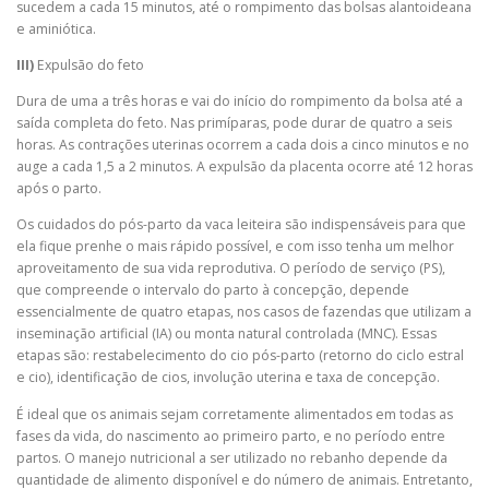
sucedem a cada 15 minutos, até o rompimento das bolsas alantoideana
e aminiótica.
III)
Expulsão do feto
Dura de uma a três horas e vai do início do rompimento da bolsa até a
saída completa do feto. Nas primíparas, pode durar de quatro a seis
horas. As contrações uterinas ocorrem a cada dois a cinco minutos e no
auge a cada 1,5 a 2 minutos. A expulsão da placenta ocorre até 12 horas
após o parto.
Os cuidados do pós-parto da vaca leiteira são indispensáveis para que
ela fique prenhe o mais rápido possível, e com isso tenha um melhor
aproveitamento de sua vida reprodutiva. O período de serviço (PS),
que compreende o intervalo do parto à concepção, depende
essencialmente de quatro etapas, nos casos de fazendas que utilizam a
inseminação artificial (IA) ou monta natural controlada (MNC). Essas
etapas são: restabelecimento do cio pós-parto (retorno do ciclo estral
e cio), identificação de cios, involução uterina e taxa de concepção.
É ideal que os animais sejam corretamente alimentados em todas as
fases da vida, do nascimento ao primeiro parto, e no período entre
partos. O manejo nutricional a ser utilizado no rebanho depende da
quantidade de alimento disponível e do número de animais. Entretanto,