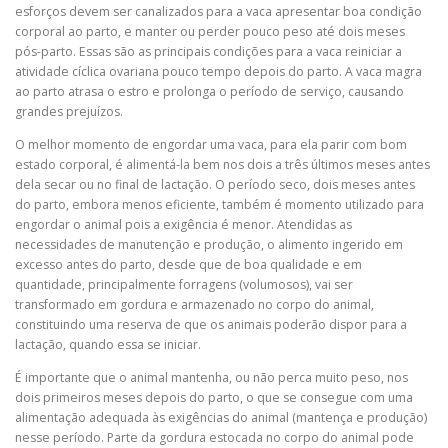
esforços devem ser canalizados para a vaca apresentar boa condição
corporal ao parto, e manter ou perder pouco peso até dois meses
pós-parto. Essas são as principais condições para a vaca reiniciar a
atividade cíclica ovariana pouco tempo depois do parto. A vaca magra
ao parto atrasa o estro e prolonga o período de serviço, causando
grandes prejuízos.
O melhor momento de engordar uma vaca, para ela parir com bom
estado corporal, é alimentá-la bem nos dois a três últimos meses antes
dela secar ou no final de lactação. O período seco, dois meses antes
do parto, embora menos eficiente, também é momento utilizado para
engordar o animal pois a exigência é menor. Atendidas as
necessidades de manutenção e produção, o alimento ingerido em
excesso antes do parto, desde que de boa qualidade e em
quantidade, principalmente forragens (volumosos), vai ser
transformado em gordura e armazenado no corpo do animal,
constituindo uma reserva de que os animais poderão dispor para a
lactação, quando essa se iniciar.
É importante que o animal mantenha, ou não perca muito peso, nos
dois primeiros meses depois do parto, o que se consegue com uma
alimentação adequada às exigências do animal (mantença e produção)
nesse período. Parte da gordura estocada no corpo do animal pode