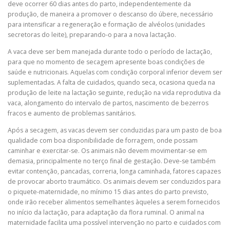
deve ocorrer 60 dias antes do parto, independentemente da
produção, de maneira a promover o descanso do úbere, necessário
para intensificar a regeneração e formação de alvéolos (unidades
secretoras do leite), preparando-o para a nova lactação.
A vaca deve ser bem manejada durante todo o período de lactação,
para que no momento de secagem apresente boas condições de
saúde e nutricionais. Aquelas com condição corporal inferior devem ser
suplementadas. A falta de cuidados, quando seca, ocasiona queda na
produção de leite na lactação seguinte, redução na vida reprodutiva da
vaca, alongamento do intervalo de partos, nascimento de bezerros
fracos e aumento de problemas sanitários.
Após a secagem, as vacas devem ser conduzidas para um pasto de boa
qualidade com boa disponibilidade de forragem, onde possam
caminhar e exercitar-se. Os animais não devem movimentar-se em
demasia, principalmente no terço final de gestação. Deve-se também
evitar contenção, pancadas, correria, longa caminhada, fatores capazes
de provocar aborto traumático. Os animais devem ser conduzidos para
o piquete-maternidade, no mínimo 15 dias antes do parto previsto,
onde irão receber alimentos semelhantes àqueles a serem fornecidos
no início da lactação, para adaptação da flora ruminal. O animal na
maternidade facilita uma possível intervenção no parto e cuidados com