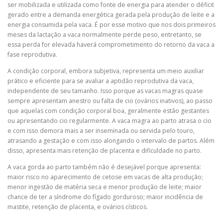
ser mobilizada e utilizada como fonte de energia para atender o déficit
gerado entre a demanda energética gerada pela produção de leite e a
energia consumida pela vaca. É por esse motivo que nos dois primeiros
meses da lactação a vaca normalmente perde peso, entretanto, se
essa perda for elevada haverá comprometimento do retorno da vaca a
fase reprodutiva.
A condição corporal, embora subjetiva, representa um meio auxiliar
prático e eficiente para se avaliar a aptidão reprodutiva da vaca,
independente de seu tamanho. Isso porque as vacas magras quase
sempre apresentam anestro ou falta de cio (ovários inativos), ao passo
que aquelas com condição corporal boa, geralmente estão gestantes
ou apresentando cio regularmente. A vaca magra ao parto atrasa o cio
e com isso demora mais a ser inseminada ou servida pelo touro,
atrasando a gestação e com isso alongando o intervalo de partos. Além
disso, apresenta mais retenção de placenta e dificuldade no parto.
A vaca gorda ao parto também não é desejável porque apresenta:
maior risco no aparecimento de cetose em vacas de alta produção;
menor ingestão de matéria seca e menor produção de leite; maior
chance de ter a síndrome do fígado gorduroso; maior incidência de
mastite, retenção de placenta, e ovários císticos.