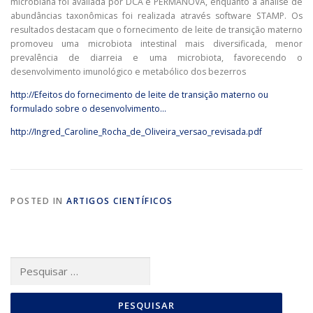
microbiana foi avaliada por DCA e PERMANOVA, enquanto a análise de
abundâncias taxonômicas foi realizada através software STAMP. Os
resultados destacam que o fornecimento de leite de transição materno
promoveu uma microbiota intestinal mais diversificada, menor
prevalência de diarreia e uma microbiota, favorecendo o
desenvolvimento imunológico e metabólico dos bezerros
http://Efeitos do fornecimento de leite de transição materno ou
formulado sobre o desenvolvimento…
http://Ingred_Caroline_Rocha_de_Oliveira_versao_revisada.pdf
POSTED IN
ARTIGOS CIENTÍFICOS
Pesquisar
por: