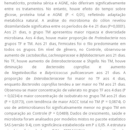
hematócrito, proteína sérica e AGNE, não diferiram significativamente
entre os tratamentos. No entanto, houve efeito do tempo sobre
glicose, proteína total e AGNE (P < 0,01), refletindo adaptação
metabólica natural. A análise do microbioma do cólon revelou
dissimilaridade significativa entre os períodos de 4 e 21 dias (P=0,0001).
Aos 21 dias, o grupo TM apresentou maior riqueza e diversidade
microbiana. Aos 4 dias, houve maior proporção de
Proteobacteria
nos
grupos TF e TM. Aos 21 dias, Firmicutes foi o filo predominante em
todos os grupos. Em nível de gênero, no Controle, observou-se
aumento de
Lactobacillus
,
Lachnospiraceae
e
Bifidobacterium
aos 21 dias.
No TF, houve aumento de
Enterobacteriaceae
e
Shigella
. No TM, houve
diminuição de
Bacteroides coprofilus
e aumento
de
Negativibacillus
e
Butyricicoccus pullicaecorum
aos 21 dias. A
proporção de
Enterobacteriaceae
foi maior no TF aos 4 dias,
enquanto
Bacteroides coprofilus
tendeu a ser maior no TM aos 21 dias.
Observou-se maior concentração de valerato no grupo TF aos 4 dias (P
= 0,0234) e maior concentração de isobutirato no grupo TM aos 21 dias
(P = 0,0173), com tendência de maior AGCC total no TM (P = 0,0874). O
uso de antimicrobianos foi significativamente menor no grupo TM em
comparação ao Controle (P = 0,0489). Dados de crescimento, saúde e
microbiota foram analisados por modelos mistos no pacote estatístico
SAS (versão 9.4), com significância estabelecida em P ≤ 0,05. A estrutura