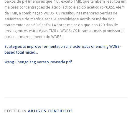
baixos de pH (menores que 4,0), exceto TMR, que também resultou em
maiores concentrações de ácido láctico e ácido acético (p<0,05). Além
da TMR, a combinação WDBS+CS resultou nas menores perdas de
efluentes e de matéria seca. A estabilidade aeróbica média dos
tratamentos aos 60 dias foi 14 horas maior do que aos 120 dias de
ensilagem. As estratégias TMR e WDBS+CS foram as mais promissoras
para o armazenamento do WDBS.
Strategies to improve fermentation characteristics of ensiling WDBS-
based total mixed…
Wang_Chengqiang_versao_revisada.pdf
POSTED IN
ARTIGOS CIENTÍFICOS