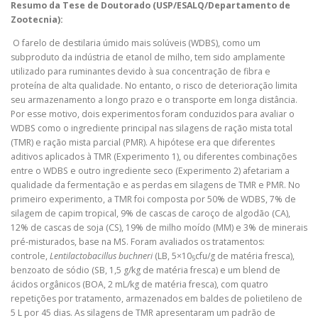
Resumo da Tese de Doutorado (USP/ESALQ/Departamento de
Zootecnia):
O farelo de destilaria úmido mais solúveis (WDBS), como um
subproduto da indústria de etanol de milho, tem sido amplamente
utilizado para ruminantes devido à sua concentração de fibra e
proteína de alta qualidade. No entanto, o risco de deterioração limita
seu armazenamento a longo prazo e o transporte em longa distância.
Por esse motivo, dois experimentos foram conduzidos para avaliar o
WDBS como o ingrediente principal nas silagens de ração mista total
(TMR) e ração mista parcial (PMR). A hipótese era que diferentes
aditivos aplicados à TMR (Experimento 1), ou diferentes combinações
entre o WDBS e outro ingrediente seco (Experimento 2) afetariam a
qualidade da fermentação e as perdas em silagens de TMR e PMR. No
primeiro experimento, a TMR foi composta por 50% de WDBS, 7% de
silagem de capim tropical, 9% de cascas de caroço de algodão (CA),
12% de cascas de soja (CS), 19% de milho moído (MM) e 3% de minerais
pré-misturados, base na MS. Foram avaliados os tratamentos:
controle,
Lentilactobacillus buchneri
(LB, 5×10
cfu/g de matéria fresca),
5
benzoato de sódio (SB, 1,5 g/kg de matéria fresca) e um blend de
ácidos orgânicos (BOA, 2 mL/kg de matéria fresca), com quatro
repetições por tratamento, armazenados em baldes de polietileno de
5 L por 45 dias. As silagens de TMR apresentaram um padrão de