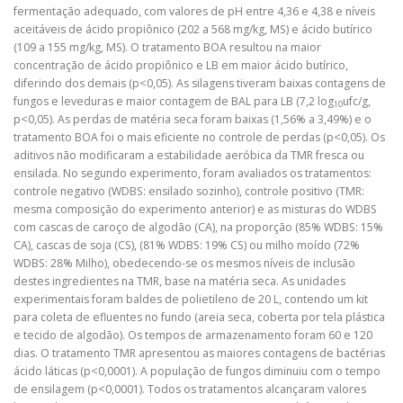
fermentação adequado, com valores de pH entre 4,36 e 4,38 e níveis
aceitáveis de ácido propiônico (202 a 568 mg/kg, MS) e ácido butírico
(109 a 155 mg/kg, MS). O tratamento BOA resultou na maior
concentração de ácido propiônico e LB em maior ácido butírico,
diferindo dos demais (p<0,05). As silagens tiveram baixas contagens de
fungos e leveduras e maior contagem de BAL para LB (7,2 log
ufc/g,
10
p<0,05). As perdas de matéria seca foram baixas (1,56% a 3,49%) e o
tratamento BOA foi o mais eficiente no controle de perdas (p<0,05). Os
aditivos não modificaram a estabilidade aeróbica da TMR fresca ou
ensilada. No segundo experimento, foram avaliados os tratamentos:
controle negativo (WDBS: ensilado sozinho), controle positivo (TMR:
mesma composição do experimento anterior) e as misturas do WDBS
com cascas de caroço de algodão (CA), na proporção (85% WDBS: 15%
CA), cascas de soja (CS), (81% WDBS: 19% CS) ou milho moído (72%
WDBS: 28% Milho), obedecendo-se os mesmos níveis de inclusão
destes ingredientes na TMR, base na matéria seca. As unidades
experimentais foram baldes de polietileno de 20 L, contendo um kit
para coleta de efluentes no fundo (areia seca, coberta por tela plástica
e tecido de algodão). Os tempos de armazenamento foram 60 e 120
dias. O tratamento TMR apresentou as maiores contagens de bactérias
ácido láticas (p<0,0001). A população de fungos diminuiu com o tempo
de ensilagem (p<0,0001). Todos os tratamentos alcançaram valores