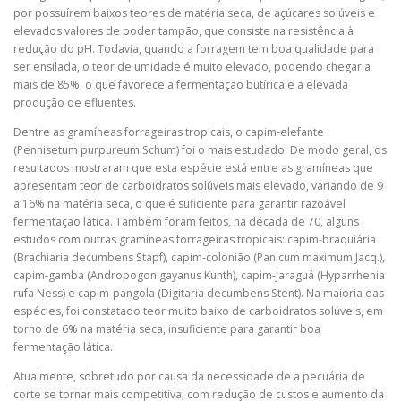
por possuírem baixos teores de matéria seca, de açúcares solúveis e
elevados valores de poder tampão, que consiste na resistência à
redução do pH. Todavia, quando a forragem tem boa qualidade para
ser ensilada, o teor de umidade é muito elevado, podendo chegar a
mais de 85%, o que favorece a fermentação butírica e a elevada
produção de efluentes.
Dentre as gramíneas forrageiras tropicais, o capim-elefante
(Pennisetum purpureum Schum) foi o mais estudado. De modo geral, os
resultados mostraram que esta espécie está entre as gramíneas que
apresentam teor de carboidratos solúveis mais elevado, variando de 9
a 16% na matéria seca, o que é suficiente para garantir razoável
fermentação lática. Também foram feitos, na década de 70, alguns
estudos com outras gramíneas forrageiras tropicais: capim-braquiária
(Brachiaria decumbens Stapf), capim-colonião (Panicum maximum Jacq.),
capim-gamba (Andropogon gayanus Kunth), capim-jaraguá (Hyparrhenia
rufa Ness) e capim-pangola (Digitaria decumbens Stent). Na maioria das
espécies, foi constatado teor muito baixo de carboidratos solúveis, em
torno de 6% na matéria seca, insuficiente para garantir boa
fermentação lática.
Atualmente, sobretudo por causa da necessidade de a pecuária de
corte se tornar mais competitiva, com redução de custos e aumento da