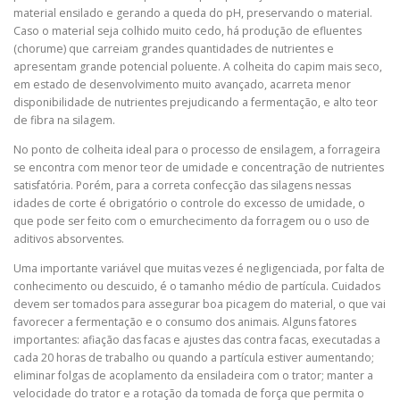
material ensilado e gerando a queda do pH, preservando o material.
Caso o material seja colhido muito cedo, há produção de efluentes
(chorume) que carreiam grandes quantidades de nutrientes e
apresentam grande potencial poluente. A colheita do capim mais seco,
em estado de desenvolvimento muito avançado, acarreta menor
disponibilidade de nutrientes prejudicando a fermentação, e alto teor
de fibra na silagem.
No ponto de colheita ideal para o processo de ensilagem, a forrageira
se encontra com menor teor de umidade e concentração de nutrientes
satisfatória. Porém, para a correta confecção das silagens nessas
idades de corte é obrigatório o controle do excesso de umidade, o
que pode ser feito com o emurchecimento da forragem ou o uso de
aditivos absorventes.
Uma importante variável que muitas vezes é negligenciada, por falta de
conhecimento ou descuido, é o tamanho médio de partícula. Cuidados
devem ser tomados para assegurar boa picagem do material, o que vai
favorecer a fermentação e o consumo dos animais. Alguns fatores
importantes: afiação das facas e ajustes das contra facas, executadas a
cada 20 horas de trabalho ou quando a partícula estiver aumentando;
eliminar folgas de acoplamento da ensiladeira com o trator; manter a
velocidade do trator e a rotação da tomada de força que permita o