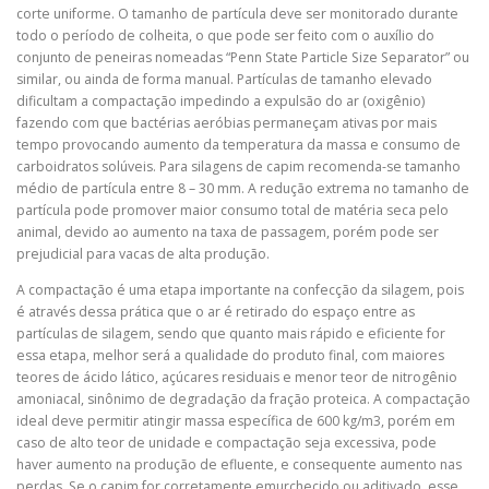
corte uniforme. O tamanho de partícula deve ser monitorado durante
todo o período de colheita, o que pode ser feito com o auxílio do
conjunto de peneiras nomeadas “Penn State Particle Size Separator” ou
similar, ou ainda de forma manual. Partículas de tamanho elevado
dificultam a compactação impedindo a expulsão do ar (oxigênio)
fazendo com que bactérias aeróbias permaneçam ativas por mais
tempo provocando aumento da temperatura da massa e consumo de
carboidratos solúveis. Para silagens de capim recomenda-se tamanho
médio de partícula entre 8 – 30 mm. A redução extrema no tamanho de
partícula pode promover maior consumo total de matéria seca pelo
animal, devido ao aumento na taxa de passagem, porém pode ser
prejudicial para vacas de alta produção.
A compactação é uma etapa importante na confecção da silagem, pois
é através dessa prática que o ar é retirado do espaço entre as
partículas de silagem, sendo que quanto mais rápido e eficiente for
essa etapa, melhor será a qualidade do produto final, com maiores
teores de ácido lático, açúcares residuais e menor teor de nitrogênio
amoniacal, sinônimo de degradação da fração proteica. A compactação
ideal deve permitir atingir massa específica de 600 kg/m3, porém em
caso de alto teor de unidade e compactação seja excessiva, pode
haver aumento na produção de efluente, e consequente aumento nas
perdas. Se o capim for corretamente emurchecido ou aditivado, esse